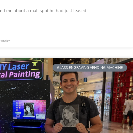
led me about a mall spot he had just leased
ntaire
GLASS ENGRAVING VENDING MACHINE