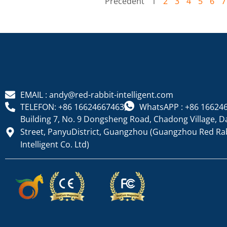
" Précédent
1
2
3
4
5
6
7
EMAIL : andy@red-rabbit-intelligent.com
TELEFON: +86 16624667463
WhatsAPP : +86 16624
Building 7, No. 9 Dongsheng Road, Chadong Village, D
Street, PanyuDistrict, Guangzhou (Guangzhou Red Ra
Intelligent Co. Ltd)