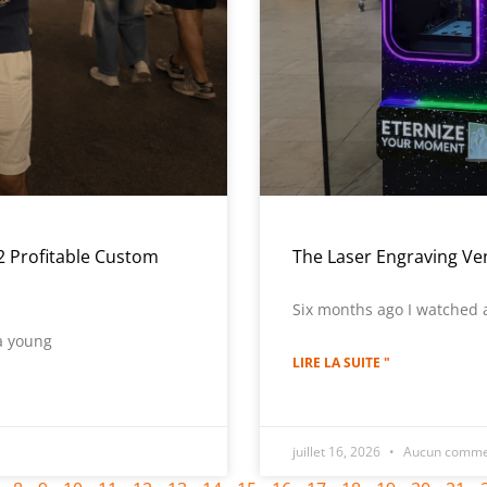
2 Profitable Custom
The Laser Engraving Ve
Six months ago I watched
a young
LIRE LA SUITE "
juillet 16, 2026
Aucun comme