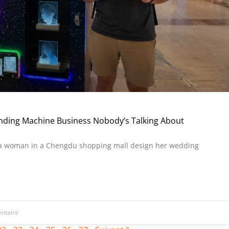
nding Machine Business Nobody’s Talking About
 a woman in a Chengdu shopping mall design her wedding
ntaire