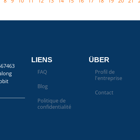
8
9
10
11
12
13
14
15
16
17
18
19
20
21
LIENS
ÜBER
667463
FAQ
Profil de
along
l'entreprise
bbit
Blog
Contact
Politique de
confidentialité