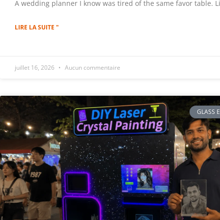
A wedding planner I know was tired of the same favor table. Lit
LIRE LA SUITE "
juillet 16, 2026
Aucun commentaire
GLASS 