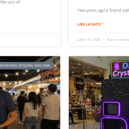
tle jars of
Two years ago a friend cal
LIRE LA SUITE "
juillet 16, 2026
Aucun comme
ENGRAVING VENDING MACHINE