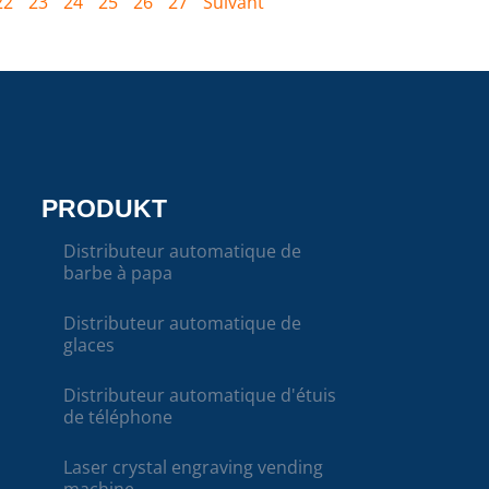
22
23
24
25
26
27
Suivant "
PRODUKT
Distributeur automatique de
barbe à papa
Distributeur automatique de
glaces
Distributeur automatique d'étuis
de téléphone
Laser crystal engraving vending