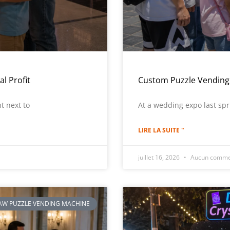
l Profit
Custom Puzzle Vending
t next to
At a wedding expo last sp
LIRE LA SUITE "
juillet 16, 2026
Aucun comme
SAW PUZZLE VENDING MACHINE