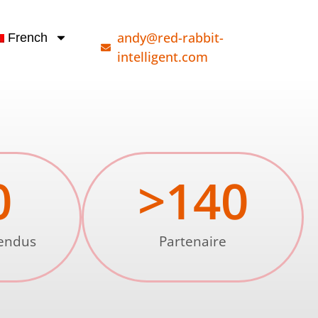
andy@red-rabbit-
French
intelligent.com
0
>
140
vendus
Partenaire