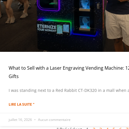
What to Sell with a Laser Engraving Vending Machine: 1
Gifts
I was standing next to a Red Rabbit CT-DK320 in a mall when 
LIRE LA SUITE "
juillet 16, 2026
Aucun commentaire