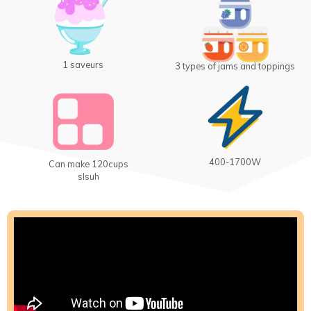
1 saveurs
3 types of jams and toppings
400-1700W
Can make 120cups
slsuh