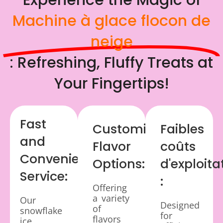
Experience the Magic of
Machine à glace flocon de
neige
: Refreshing, Fluffy Treats at
Your Fingertips!
Fast
Customizable
Faibles
and
Flavor
coûts
Convenient
Options:
d'exploita
Service:
:
Offering
a variety
Our
Designed
of
snowflake
for
flavors
ice