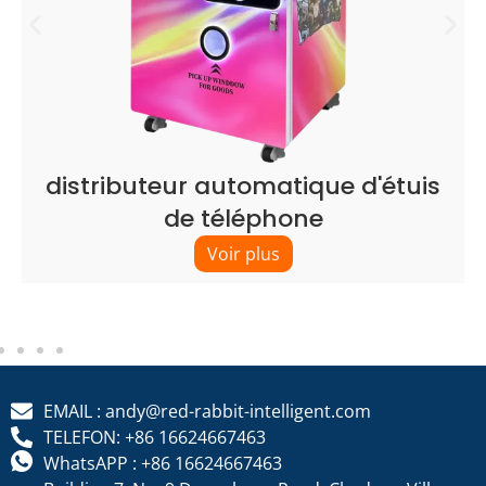
distributeur automatique d'étuis
de téléphone
Voir plus
EMAIL : andy@red-rabbit-intelligent.com
TELEFON: +86 16624667463
WhatsAPP : +86 16624667463