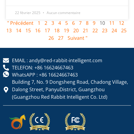
22 février 2025
Aucun commentaire
" Précédent
1
2
3
4
5
6
7
8
9
10
11
12
13
14
15
16
17
18
19
20
21
22
23
24
25
26
27
Suivant "
EMAIL : andy@red-rabbit-intelligent.com
TELEFON: +86 16624667463
WhatsAPP : +86 16624667463
Building 7, No. 9 Dongsheng Road, Chadong Village,
Dalong Street, PanyuDistrict, Guangzhou
(Guangzhou Red Rabbit Intelligent Co. Ltd)