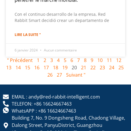
pénétrer le marché mondial.
Con el continuo desarrollo de la empresa, Red
Rabbit Smart decidió crear un departamento de
LIRE LA SUITE "
6 janvier 2024
Aucun commentaire
" Précédent
1
2
3
4
5
6
7
8
9
10
11
12
13
14
15
16
17
18
19
20
21
22
23
24
25
26
27
Suivant "
EMAIL : andy@red-rabbit-intelligent.com
TELEFON: +86 16624667463
WhatsAPP : +86 16624667463
Building 7, No. 9 Dongsheng Road, Chadong Village,
Dalong Street, PanyuDistrict, Guangzhou