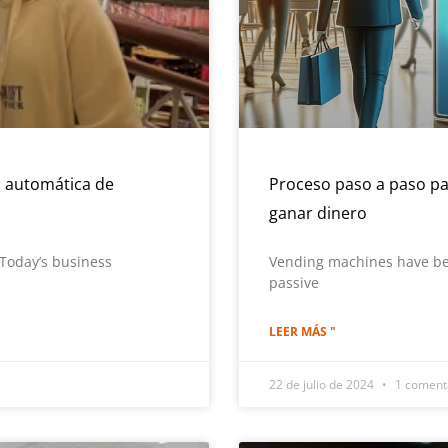
 automática de
Proceso paso a paso p
ganar dinero
Today’s business
Vending machines have be
passive
LEER MÁS "
22 de julio de 2024
1 coment