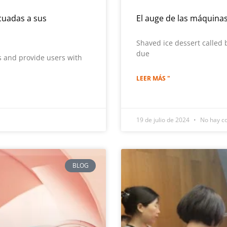
cuadas a sus
El auge de las máquina
Shaved ice dessert called 
due
 and provide users with
LEER MÁS "
19 de julio de 2024
No hay c
BLOG