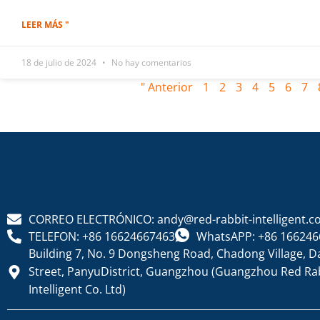
LEER MÁS "
18 de julio de 2024
No hay comentarios
" Anterior
1
2
3
4
5
6
7
CORREO ELECTRÓNICO: andy@red-rabbit-intelligent.
TELEFON: +86 16624667463
WhatsAPP: +86 166246
Building 7, No. 9 Dongsheng Road, Chadong Village, D
Street, PanyuDistrict, Guangzhou (Guangzhou Red Ra
Intelligent Co. Ltd)