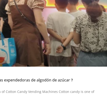
nas expendedoras de algodón de azúcar？
on of Cotton Candy Vending Machines Cotton candy is one of