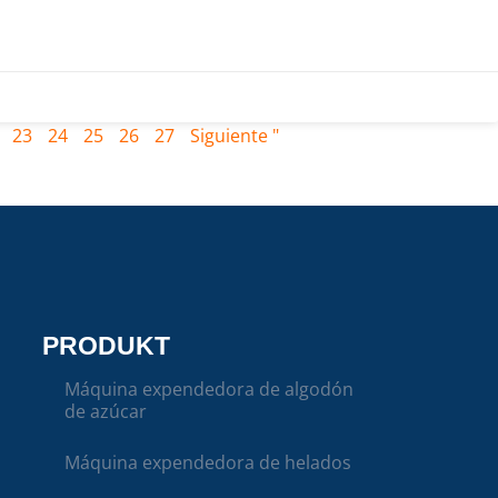
23
24
25
26
27
Siguiente "
PRODUKT
Máquina expendedora de algodón
de azúcar
Máquina expendedora de helados