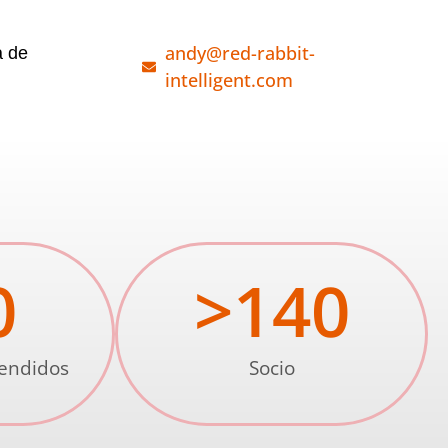
andy@red-rabbit-
a de
intelligent.com
0
>
140
vendidos
Socio