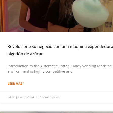
Revolucione su negocio con una máquina expendedora
algodón de azúcar
Introduction to the Automatic Cotton Candy Vending Machine 
environment is highly competitive and
LEER MÁS "
24 de julio de 2024
2 comentarios