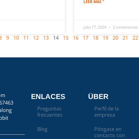
LEER MÁS "
julio 17, 2024
2 comentarios
8
9
10
11
12
13
14
15
16
17
18
19
20
21
22
com
ENLACES
ÜBER
67463
Preguntas
Perfil de la
along
frecuentes
empresa
bbit
Blog
Póngase en
contacto con