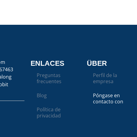
com
ENLACES
ÜBER
67463
Preguntas
Perfil de la
along
frecuentes
empresa
bbit
Blog
Póngase en
contacto con
Política de
privacidad