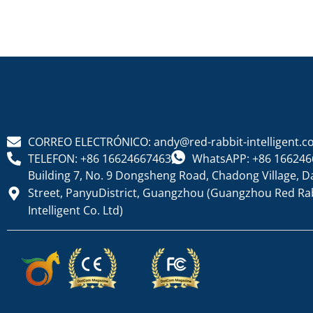
CORREO ELECTRÓNICO: andy@red-rabbit-intelligent.
TELEFON: +86 16624667463
WhatsAPP: +86 166246
Building 7, No. 9 Dongsheng Road, Chadong Village, D
Street, PanyuDistrict, Guangzhou (Guangzhou Red Ra
Intelligent Co. Ltd)