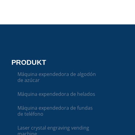
PRODUKT
Máquina expendedora de algodón
de azúcar
Máquina expendedora de helados
Máquina expendedora de fundas
de teléfono
Laser crystal engraving vending
machine