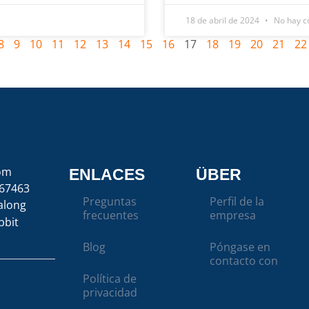
18 de abril de 2024
No hay c
8
9
10
11
12
13
14
15
16
17
18
19
20
21
22
com
ENLACES
ÜBER
67463
Preguntas
Perfil de la
along
frecuentes
empresa
bbit
Blog
Póngase en
contacto con
Política de
privacidad