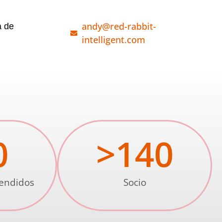
andy@red-rabbit-
a de
intelligent.com
0
>
140
vendidos
Socio