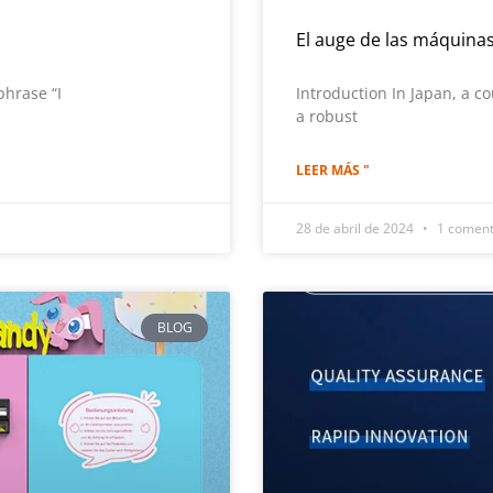
El auge de las máquina
phrase “I
Introduction In Japan, a c
a robust
LEER MÁS "
28 de abril de 2024
1 coment
BLOG