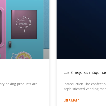
Las 8 mejores máquina
sty baking products are
Introduction The confectio
sophisticated vending mac
LEER MÁS "