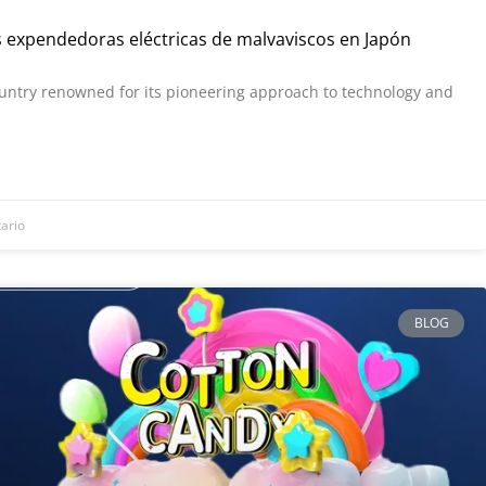
s expendedoras eléctricas de malvaviscos en Japón
ountry renowned for its pioneering approach to technology and
ario
BLOG