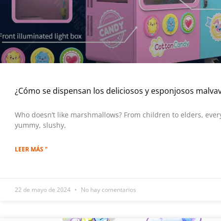
¿Cómo se dispensan los deliciosos y esponjosos malvav
Who doesn’t like marshmallows? From children to elders, every
yummy, slushy,
LEER MÁS "
22 de mayo de 2024
No hay comentarios