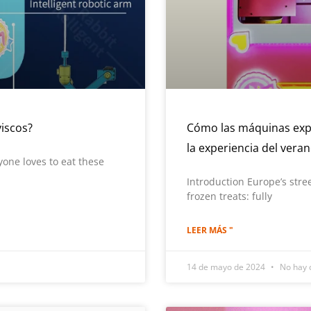
iscos?
Cómo las máquinas exp
la experiencia del vera
one loves to eat these
Introduction Europe’s street
frozen treats: fully
LEER MÁS "
14 de mayo de 2024
No hay 