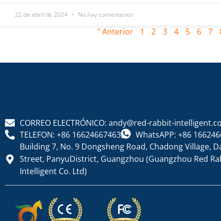
22 de abril de 2024
No hay comentarios
" Anterior
1
2
3
4
5
6
7
CORREO ELECTRÓNICO: andy@red-rabbit-intelligent.
TELEFON: +86 16624667463
WhatsAPP: +86 166246
Building 7, No. 9 Dongsheng Road, Chadong Village, D
Street, PanyuDistrict, Guangzhou (Guangzhou Red Ra
Intelligent Co. Ltd)