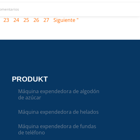
omentarios
23
24
25
26
27
Siguiente "
PRODUKT
Máquina expendedora de algodón
de azúcar
Máquina expendedora de helados
Máquina expendedora de fundas
de teléfono