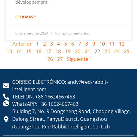
développement
LEER MÁS "
6 de enero de 2024
No hay comentarios
" Anterior
1
2
3
4
5
6
7
8
9
10
11
12
13
14
15
16
17
18
19
20
21
22
23
24
25
26
27
Siguiente "
CORREO ELECTRÓNICO: andy@red-rabbit-
intelligent.com
TELEFON: +86 16624667463
WhatsAPP: +86 16624667463
Building 7, No. 9 Dongsheng Road, Chadong Village,
Dalong Street, PanyuDistrict, Guangzhou
(Guangzhou Red Rabbit Intelligent Co. Ltd)