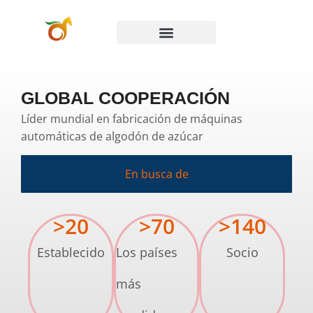
Preguntas frecuentes
Póngase en contacto con
GLOBAL COOPERACIÓN
Líder mundial en fabricación de máquinas
automáticas de algodón de azúcar
En busca de
>
20
>
70
>
140
Establecido
Los países
Socio
más