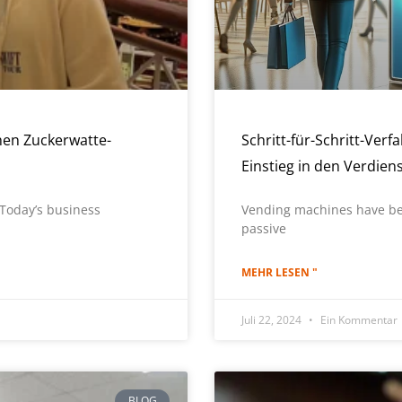
hen Zuckerwatte-
Schritt-für-Schritt-Ve
Einstieg in den Verdien
Today’s business
Vending machines have be
passive
MEHR LESEN "
Juli 22, 2024
Ein Kommentar
BLOG