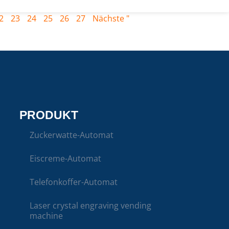
2
23
24
25
26
27
Nächste "
PRODUKT
Zuckerwatte-Automat
Eiscreme-Automat
Telefonkoffer-Automat
Laser crystal engraving vending
machine