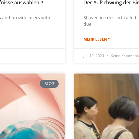
ürfnisse auswählen？
Der Aufschwung der Bi
 and provide users with
Shaved ice dessert called 
due
MEHR LESEN "
Juli 19, 2024
Keine Komment
BLOG