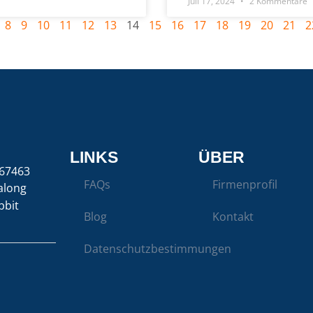
Juli 17, 2024
2 Kommentare
8
9
10
11
12
13
14
15
16
17
18
19
20
21
2
LINKS
ÜBER
67463
FAQs
Firmenprofil
along
bbit
Blog
Kontakt
Datenschutzbestimmungen