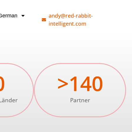
andy@red-rabbit-
German
intelligent.com
0
>
140
 Länder
Partner