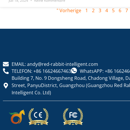
Juli 18, 2024
Keine Kommentare
" Vorherige
1
2
3
4
5
6
7
EMAIL: andy@red-rabbit-intelligent.com
TELEFON: +86 16624667463
WhatsAPP: +86 166246
Building 7, No. 9 Dongsheng Road, Chadong Village, D
Street, PanyuDistrict, Guangzhou (Guangzhou Red Ra
Intelligent Co. Ltd)