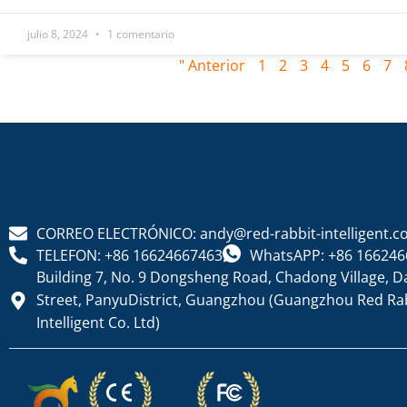
julio 8, 2024
1 comentario
" Anterior
1
2
3
4
5
6
7
CORREO ELECTRÓNICO: andy@red-rabbit-intelligent.
TELEFON: +86 16624667463
WhatsAPP: +86 166246
Building 7, No. 9 Dongsheng Road, Chadong Village, D
Street, PanyuDistrict, Guangzhou (Guangzhou Red Ra
Intelligent Co. Ltd)