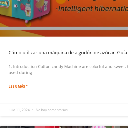
Cómo utilizar una máquina de algodón de azúcar: Guía
1. Introduction Cotton candy Machine are colorful and sweet, t
used during
LEER MÁS "
julio 11, 2024
No hay comentarios