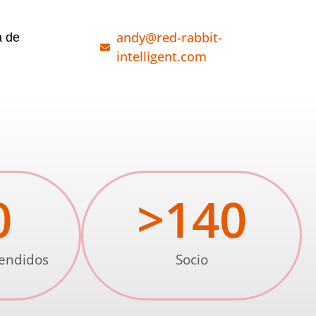
andy@red-rabbit-
a de
intelligent.com
0
>
140
vendidos
Socio