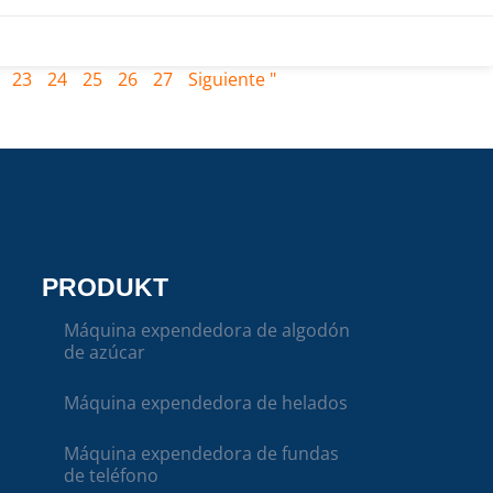
23
24
25
26
27
Siguiente "
PRODUKT
Máquina expendedora de algodón
de azúcar
Máquina expendedora de helados
Máquina expendedora de fundas
de teléfono