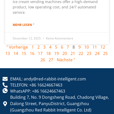
Ice cream vending machines offer a high-demand
product, low operating cost, and 24/7 automated
service.
MEHR LESEN "
Dezember 12, 2025
Keine Kommentare
" Vorherige
1
2
3
4
5
6
7
8
9
10
11
12
13
14
15
16
17
18
19
20
21
22
23
24
25
26
27
Nächste "
EMAIL: andy@red-rabbit-intelligent.com
TELEFON: +86 16624667463
WhatsAPP: +86 16624667463
Building 7, No. 9 Dongsheng Road, Chadong Village,
Dalong Street, PanyuDistrict, Guangzhou
(Guangzhou Red Rabbit Intelligent Co. Ltd)