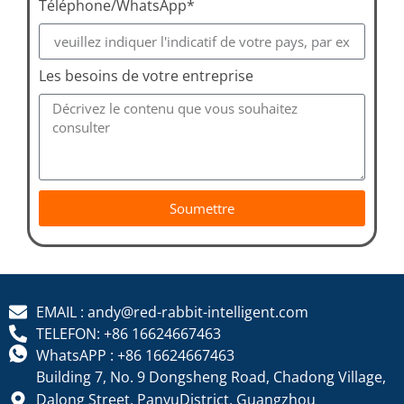
Téléphone/WhatsApp*
Les besoins de votre entreprise
Soumettre
EMAIL : andy@red-rabbit-intelligent.com
TELEFON: +86 16624667463
WhatsAPP : +86 16624667463
Building 7, No. 9 Dongsheng Road, Chadong Village,
Dalong Street, PanyuDistrict, Guangzhou