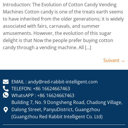
Introduction: The Evolution of Cotton Candy Vending
Machines Cotton candy is one of the treats earth seems
to have inherited from the older generations; it is widely
associated with fairs, carnavals, and summer
amusements. However, the evolution of this sugar
delight is that Now the people prefer buying cotton
candy through a vending machine. All […]
Suivant
→
EMAIL : andy@red-rabbit-intelligent.com
TELEFON: +86 16624667463
WhatsAPP : +86 16624667463
Building 7, No. 9 Dongsheng Road, Chadong Village,
Dalong Street, PanyuDistrict, Guangzhou
(Guangzhou Red Rabbit Intelligent Co. Ltd)