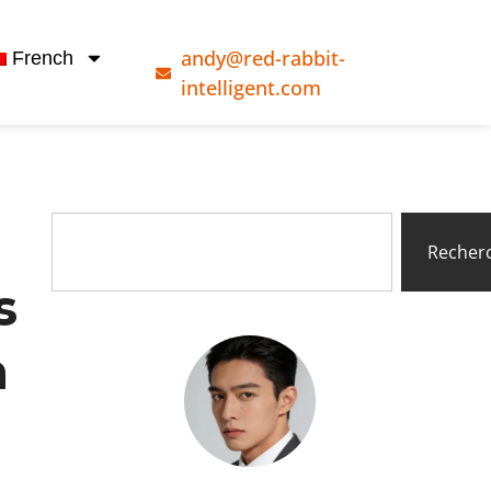
andy@red-rabbit-
French
intelligent.com
Recher
s
n