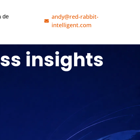
andy@red-rabbit-
a de
intelligent.com
s insights