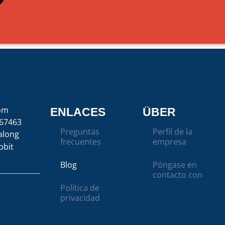
com
ENLACES
ÜBER
67463
Preguntas
Perfil de la
along
frecuentes
empresa
bbit
Blog
Póngase en
contacto con
Política de
privacidad