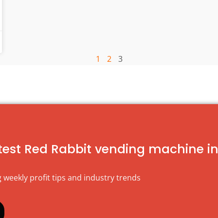
1
2
3
atest Red Rabbit vending machine i
 weekly profit tips and industry trends