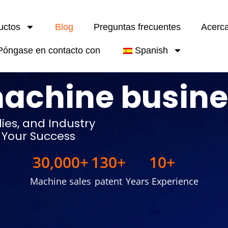
uctos
Blog
Preguntas frecuentes
Acerc
Póngase en contacto con
Spanish
achine busines
dies, and Industry
r Your Success
30,000
+
130
+
10
+
Machine sales
patent
Years Experience