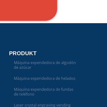
PRODUKT
Máquina expendedora de algodón
de azúcar
Máquina expendedora de helados
Máquina expendedora de fundas
de teléfono
Laser crystal engraving vending