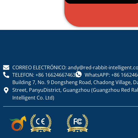
CORREO ELECTRÓNICO: andy@red-rabbit-intelligent.
TELEFON: +86 16624667463
WhatsAPP: +86 166246
Building 7, No. 9 Dongsheng Road, Chadong Village, D
Street, PanyuDistrict, Guangzhou (Guangzhou Red Ra
Intelligent Co. Ltd)