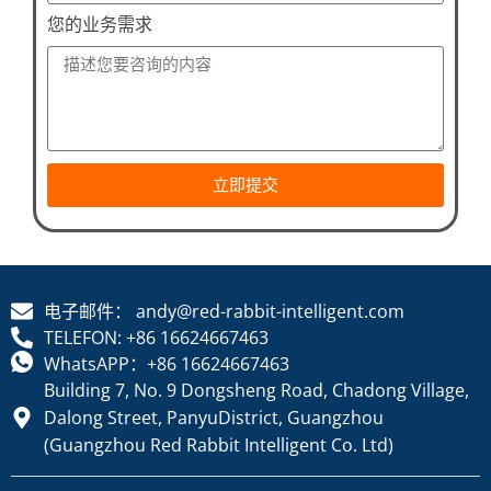
您的业务需求
立即提交
电子邮件： andy@red-rabbit-intelligent.com
TELEFON: +86 16624667463
WhatsAPP：+86 16624667463
Building 7, No. 9 Dongsheng Road, Chadong Village,
Dalong Street, PanyuDistrict, Guangzhou
(Guangzhou Red Rabbit Intelligent Co. Ltd)