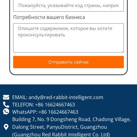
Потребности вашего бизнеса
Отправить сейчас
EMAIL: andy@red-rabbit-intelligent.com
TELEFON: +86 16624667463
WhatsAPP: +86 16624667463
Building 7, No. 9 Dongsheng Road, Chadong Village,
Dalong Street, PanyuDistrict, Guangzhou
(Guangzhou Red Rabbit Intelligent Co. Ltd)