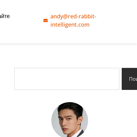
andy@red-rabbit-
айте
intelligent.com
По