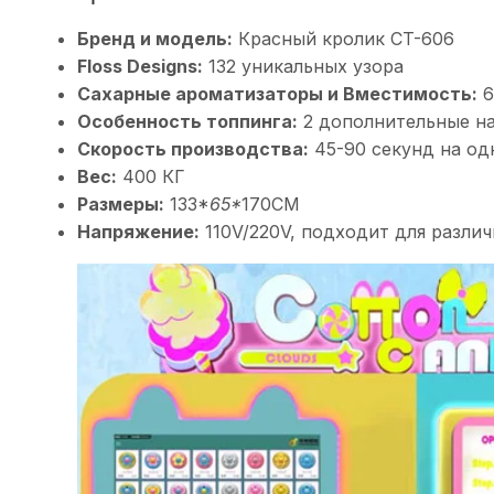
Бренд и модель:
Красный кролик CT-606
Floss Designs:
132 уникальных узора
Сахарные ароматизаторы и
Вместимость
:
6
Особенность топпинга:
2 дополнительные на
Скорость производства:
45-90 секунд на од
Вес:
400 КГ
Размеры:
133*
65
*
170CM
Напряжение:
110V/220V, подходит для разли