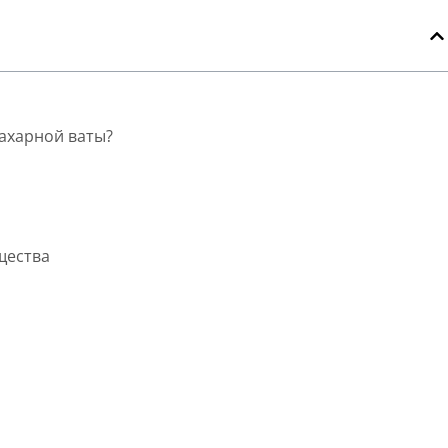
ахарной ваты?
щества