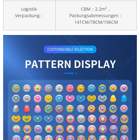
Logistik-
CBM：2.2m²，
Verpackung：
Packungsabmessungen：
141CM/78CM/196CM