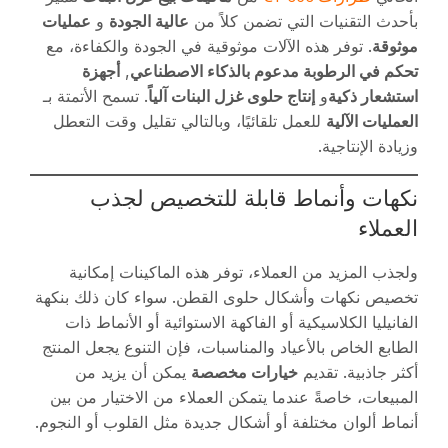
بأحدث التقنيات التي تضمن كلاً من
عالية الجودة
و
عمليات
موثوقة
. توفر هذه الآلات موثوقية في الجودة والكفاءة، مع
تحكم في الرطوبة مدعوم بالذكاء الاصطناعي
,
أجهزة
استشعار ذكية
و
إنتاج حلوى غزل البنات آلياً
. تسمح الأتمتة بـ
العمليات الآلية
للعمل تلقائيًا، وبالتالي تقليل وقت التعطل
وزيادة الإنتاجية.
نكهات وأنماط قابلة للتخصيص لجذب
العملاء
ولجذب المزيد من العملاء، توفر هذه الماكينات إمكانية
تخصيص نكهات وأشكال حلوى القطن. سواء كان ذلك بنكهة
الفانيليا الكلاسيكية أو الفاكهة الاستوائية أو الأنماط ذات
الطابع الخاص بالأعياد والمناسبات، فإن التنوع يجعل المنتج
أكثر جاذبية. تقديم
خيارات مخصصة
يمكن أن يزيد من
المبيعات، خاصةً عندما يتمكن العملاء من الاختيار من بين
أنماط ألوان مختلفة أو أشكال جديدة مثل القلوب أو النجوم.