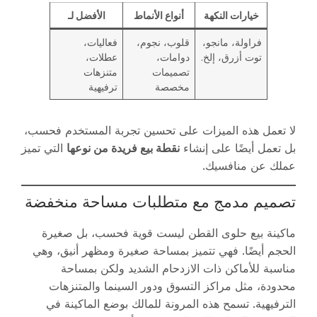
خيارات النكهة
أنواع الأنماط
الأفضل لـ
فراولة، مانجو،
قلوب، نجوم،
فعاليات،
توت أزرق، إلخ.
دوامات،
عطلات،
تصميمات
متنزهات
مخصصة
ترفيهية
لا تعمل هذه الميزات على تحسين تجربة المستخدم فحسب،
بل تعمل أيضًا على إنشاء
نقطة بيع فريدة من نوعها
التي تميز
عملك عن منافسيك.
تصميم مدمج مع متطلبات مساحة منخفضة
ماكينة بيع حلوى القطن ليست قوية فحسب، بل صغيرة
الحجم أيضًا. فهي تتميز بمساحة صغيرة ومظهر أنيق، وهي
مناسبة للأماكن ذات الازدحام الشديد ولكن بمساحة
محدودة، مثل مراكز التسوق ودور السينما والمتنزهات
الترفيهية. تسمح هذه المرونة للمالك بوضع الماكينة في