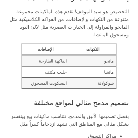
التخصيص هو سيد الموقف! تقدم هذه الماكينات مجموعة
متنوعة من النكهات والإضافات، من الفواكه الكلاسيكية مثل
المانجو والفراولة إلى الخيارات العصرية مثل لآلئ البوبا
ومسحوق الماتشا.
النكهات
الإضافات
مانجو
الفاكهة الطازجة
ماتشا
حليب مكثف
شوكولاتة
البسكويت المسحوق
تصميم مدمج مثالي لمواقع مختلفة
بفضل تصميمها الأنيق والمدمج، تتناسب ماكينات بيع بينغسو
بشكل مثالي مع المناطق التي تشهد ازدحاماً كبيراً مثل
مراكز التسوق