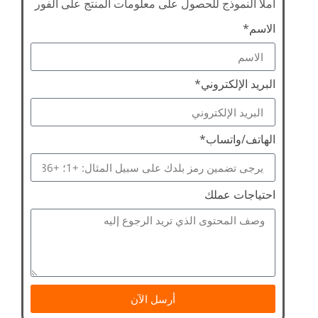
املأ النموذج للحصول على معلومات المنتج على الفور
الاسم*
البريد الإلكتروني*
الهاتف/واتساب*
احتياجات عملك
أرسل الآن