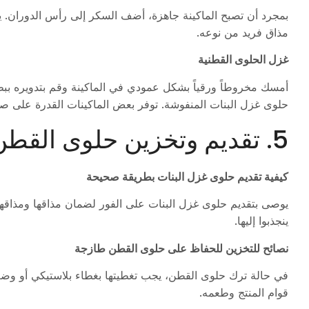
بمجرد أن تصبح الماكينة جاهزة، أضف السكر إلى رأس الدوران. يم
مذاق فريد من نوعه.
غزل الحلوى القطنية
أمسك مخروطاً ورقياً بشكل عمودي في الماكينة وقم بتدويره بب
حلوى غزل البنات المنفوشة. توفر بعض الماكينات القدرة على صن
5. تقديم وتخزين حلوى القطن
كيفية تقديم حلوى غزل البنات بطريقة صحيحة
يوصى بتقديم حلوى غزل البنات على الفور لضمان مذاقها ومذاقها
ينجذبوا إليها.
نصائح للتخزين للحفاظ على حلوى القطن طازجة
في حالة ترك حلوى القطن، يجب تغطيتها بغطاء بلاستيكي أو وضعها
قوام المنتج وطعمه.