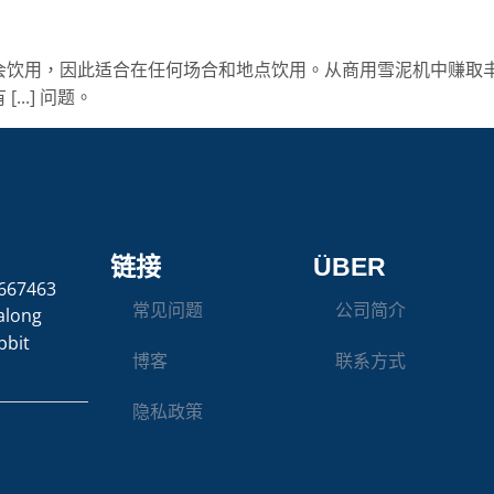
用，因此适合在任何场合和地点饮用。从商用雪泥机中赚取丰厚的利
..] 问题。
链接
ÜBER
667463
常见问题
公司简介
along
bbit
博客
联系方式
隐私政策