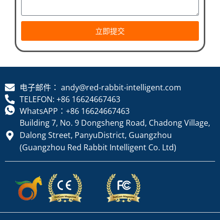
立即提交
电子邮件： andy@red-rabbit-intelligent.com
TELEFON: +86 16624667463
WhatsAPP：+86 16624667463
Building 7, No. 9 Dongsheng Road, Chadong Village,
Dalong Street, PanyuDistrict, Guangzhou
(Guangzhou Red Rabbit Intelligent Co. Ltd)